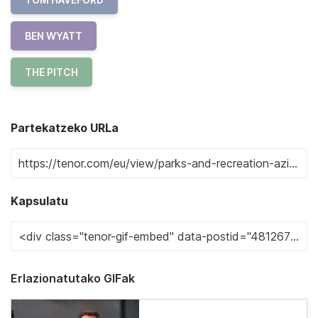
BEN WYATT
THE PITCH
Partekatzeko URLa
Kapsulatu
Erlazionatutako GIFak