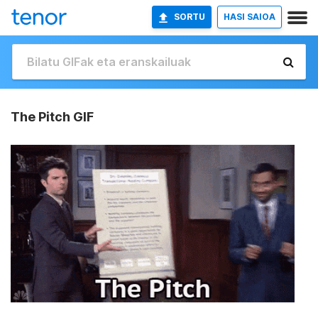
SORTU
HASI SAIOA
The Pitch GIF