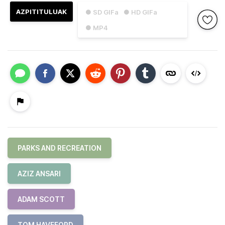
AZPITITULUAK
● SD GIFa
● HD GIFa
● MP4
PARKS AND RECREATION
AZIZ ANSARI
ADAM SCOTT
TOM HAVEFORD