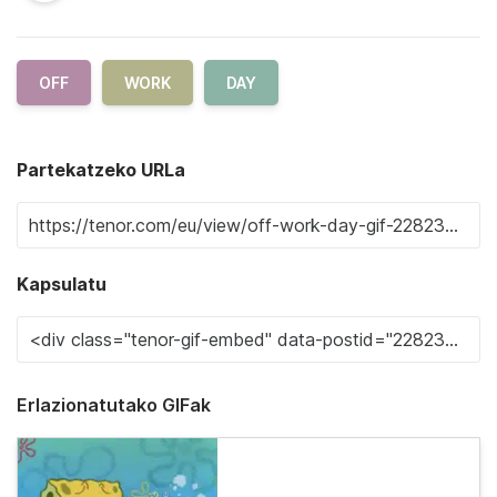
OFF
WORK
DAY
Partekatzeko URLa
Kapsulatu
Erlazionatutako GIFak