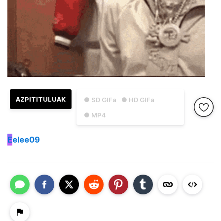
AZPITITULUAK
● SD GIFa
● HD GIFa
● MP4
E
elee09