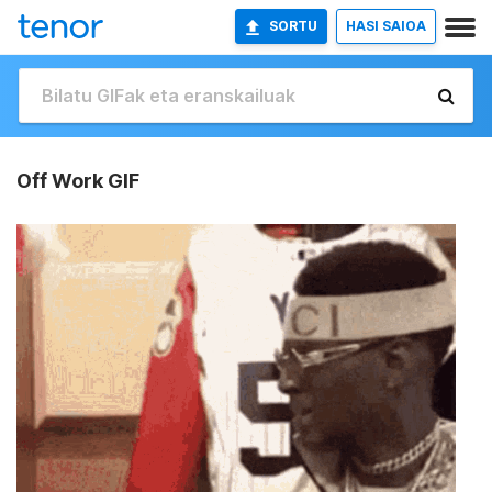
SORTU
HASI SAIOA
Off Work GIF