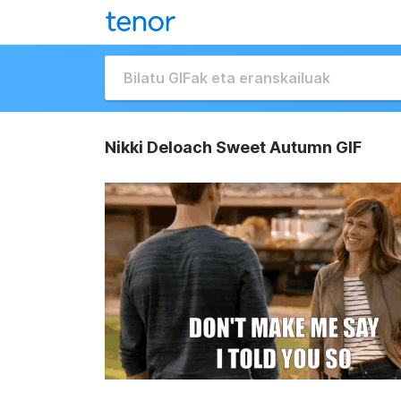
Nikki Deloach Sweet Autumn GIF