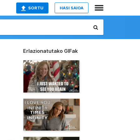
SORTU
HASI SAIOA
Erlazionatutako GIFak