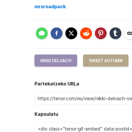
mrsroadpack
NIKKI DELOACH
SWEET AUTUMN
Partekatzeko URLa
Kapsulatu