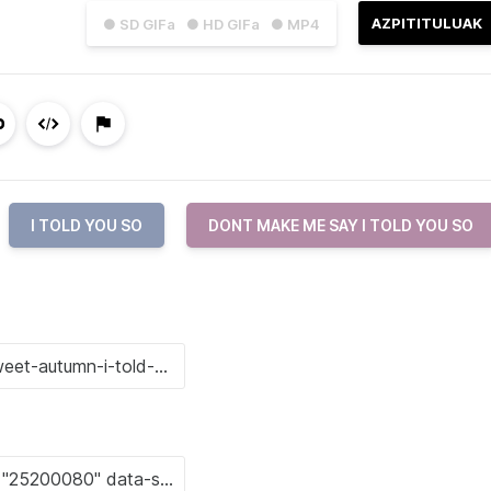
AZPITITULUAK
● SD GIFa
● HD GIFa
● MP4
I TOLD YOU SO
DONT MAKE ME SAY I TOLD YOU SO