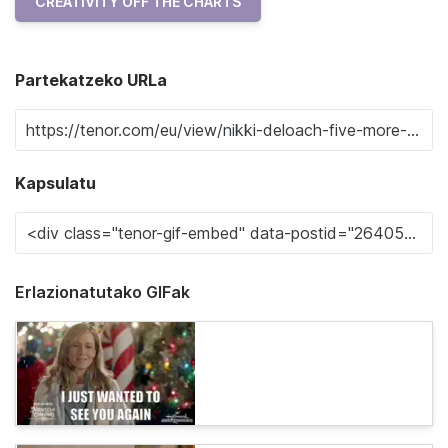
CREATIVITY OFF THE CHARTS
Partekatzeko URLa
Kapsulatu
Erlazionatutako GIFak