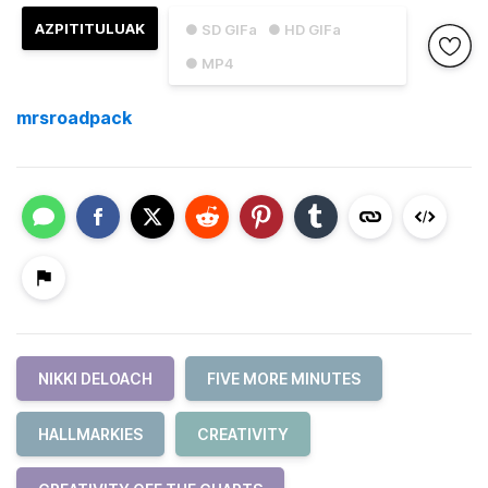
AZPITITULUAK
● SD GIFa
● HD GIFa
● MP4
mrsroadpack
NIKKI DELOACH
FIVE MORE MINUTES
HALLMARKIES
CREATIVITY