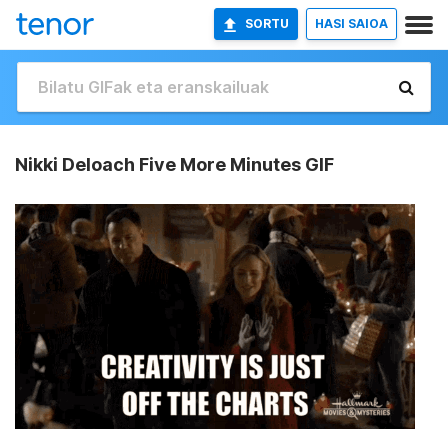
SORTU
HASI SAIOA
Nikki Deloach Five More Minutes GIF