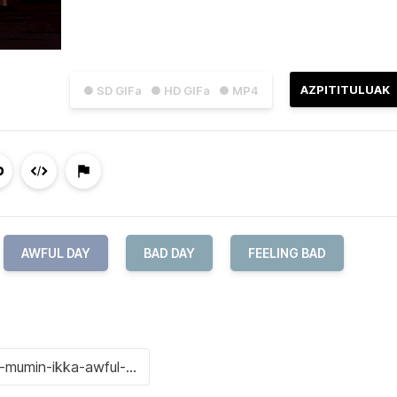
AZPITITULUAK
● SD GIFa
● HD GIFa
● MP4
AWFUL DAY
BAD DAY
FEELING BAD