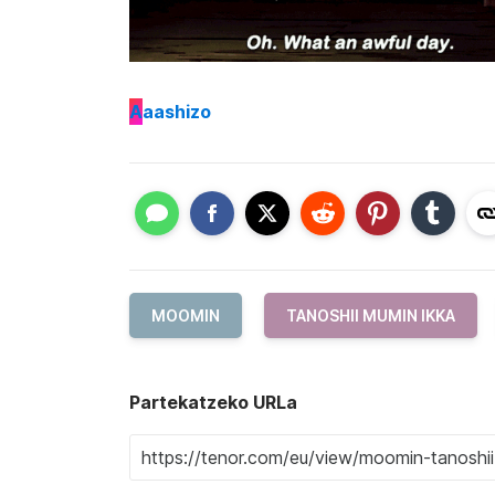
A
aashizo
MOOMIN
TANOSHII MUMIN IKKA
Partekatzeko URLa