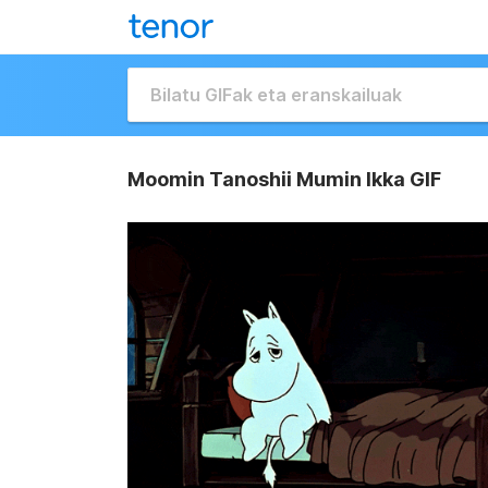
Moomin Tanoshii Mumin Ikka GIF