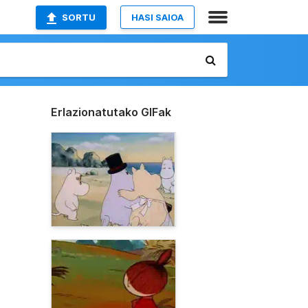
SORTU
HASI SAIOA
Erlazionatutako GIFak