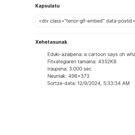
Kapsulatu
Xehetasunak
Eduki-azalpena: a cartoon says oh wha
Fitxategiaren tamaina: 4352KB
Iraupena: 3.000 sec
Neurriak: 498x373
Sortze-data: 12/9/2024, 5:33:34 AM