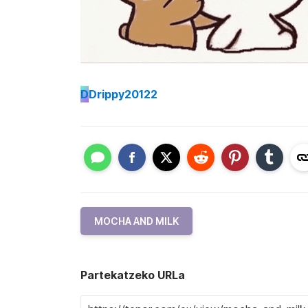
D
Drippy20122
MOCHA AND MILK
Partekatzeko URLa