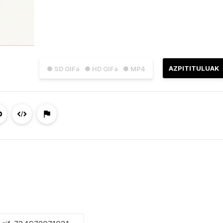
AZPITITULUAK
● SD GIFa
● HD GIFa
● MP4