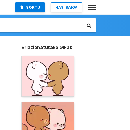
SORTU
HASI SAIOA
Erlazionatutako GIFak