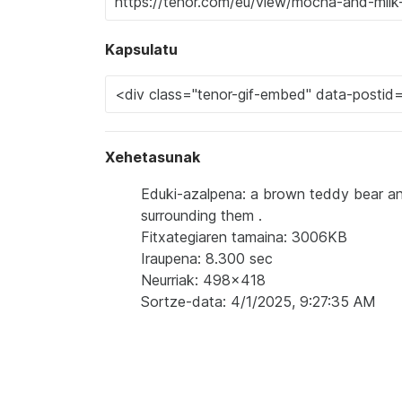
Kapsulatu
Xehetasunak
Eduki-azalpena: a brown teddy bear an
surrounding them .
Fitxategiaren tamaina: 3006KB
Iraupena: 8.300 sec
Neurriak: 498x418
Sortze-data: 4/1/2025, 9:27:35 AM