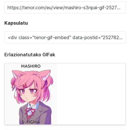
Kapsulatu
Erlazionatutako GIFak