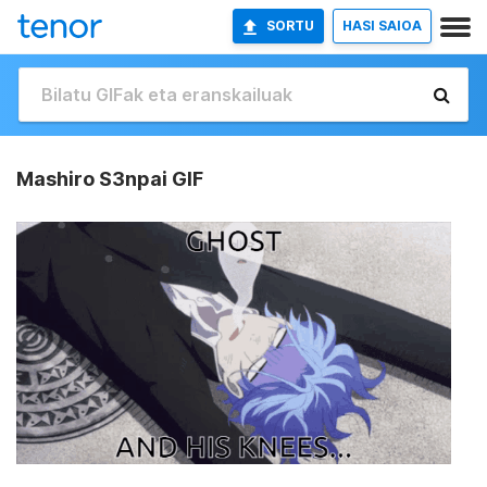
SORTU
HASI SAIOA
Mashiro S3npai GIF