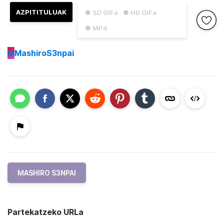
AZPITITULUAK
● SD GIFa
● HD GIFa
● MP4
M
MashiroS3npai
MASHIRO S3NPAI
Partekatzeko URLa