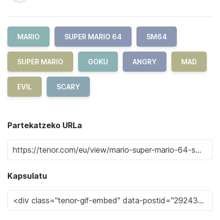
MARIO
SUPER MARIO 64
SM64
SUPER MARIO
GOKU
ANGRY
MAD
EVIL
SCARY
Partekatzeko URLa
Kapsulatu