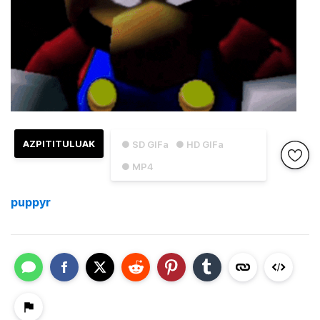
AZPITITULUAK
● SD GIFa
● HD GIFa
● MP4
puppyr