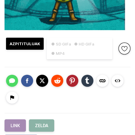
AZPITITULUAK
● SD GIFa
● HD GIFa
● MP4
LINK
ZELDA