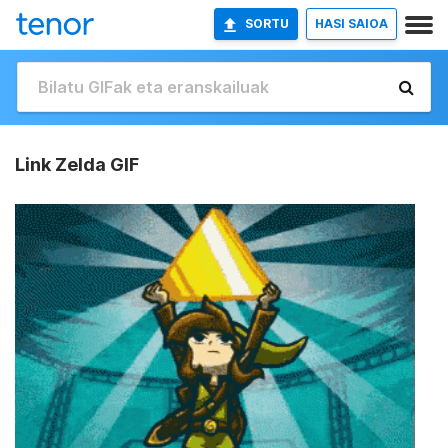
SORTU
HASI SAIOA
Link Zelda GIF