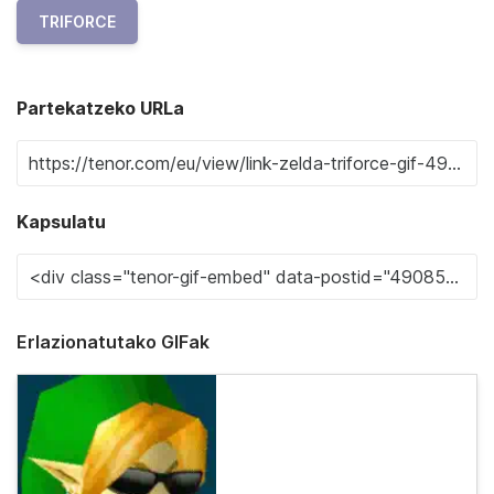
TRIFORCE
Partekatzeko URLa
Kapsulatu
Erlazionatutako GIFak