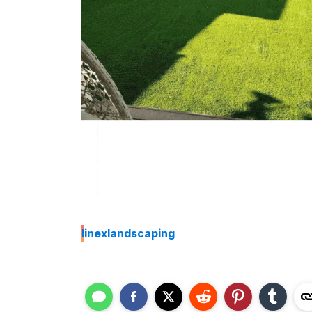
I
inexlandscaping