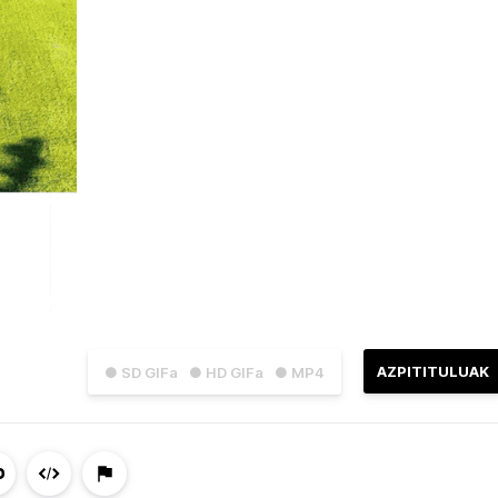
AZPITITULUAK
● SD GIFa
● HD GIFa
● MP4