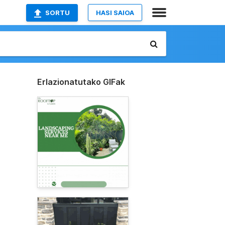
SORTU
HASI SAIOA
Erlazionatutako GIFak