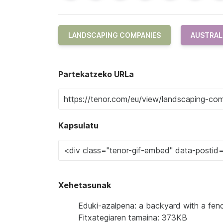
LANDSCAPING COMPANIES
AUSTRAL
Partekatzeko URLa
Kapsulatu
Xehetasunak
Eduki-azalpena: a backyard with a fen
Fitxategiaren tamaina: 373KB