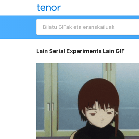
Lain Serial Experiments Lain GIF