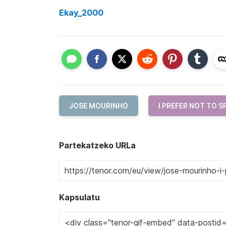
Ekay_2000
JOSE MOURINHO
I PREFER NOT TO S
Partekatzeko URLa
Kapsulatu