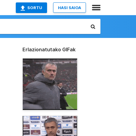
SORTU
HASI SAIOA
Erlazionatutako GIFak