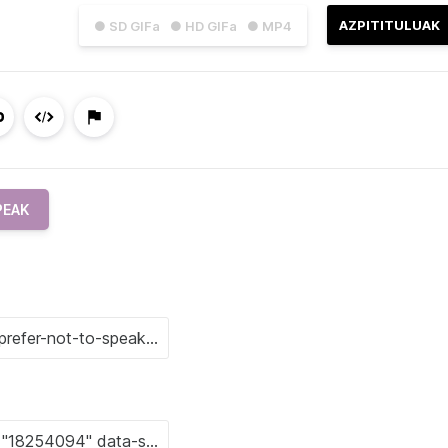
AZPITITULUAK
● SD GIFa
● HD GIFa
● MP4
PEAK