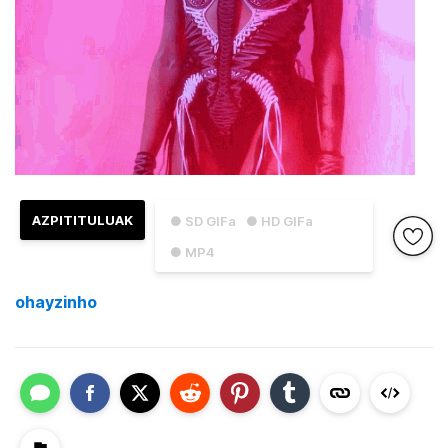
AZPITITULUAK
● SD GIFa
● HD GIFa
● MP4
ohayzinho