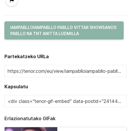
IAMPABLLOIAMPABLLO PABLLO VITTAR SHOW5ANOS
PABLLO NA TNT ANITTA LUDMILLA
Partekatzeko URLa
Kapsulatu
Erlazionatutako GIFak