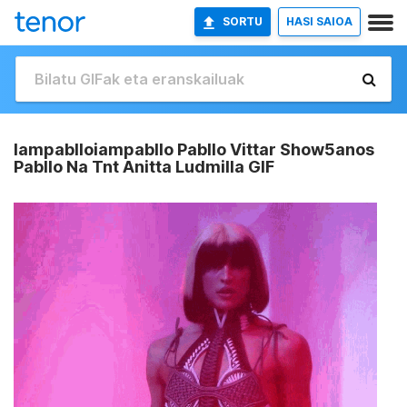
SORTU
HASI SAIOA
Iampablloiampabllo Pabllo Vittar Show5anos
Pabllo Na Tnt Anitta Ludmilla GIF