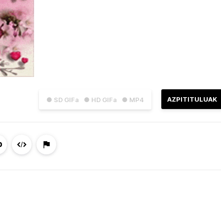
AZPITITULUAK
● SD GIFa
● HD GIFa
● MP4