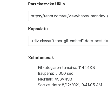
Partekatzeko URLa
Kapsulatu
Xehetasunak
Fitxategiaren tamaina: 11444KB
Iraupena: 5.000 sec
Neurriak: 498x498
Sortze-data: 8/12/2021, 9:41:05 AM