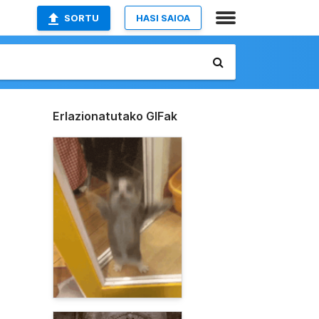
SORTU
HASI SAIOA
Erlazionatutako GIFak