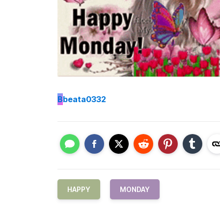
B
beata0332
HAPPY
MONDAY