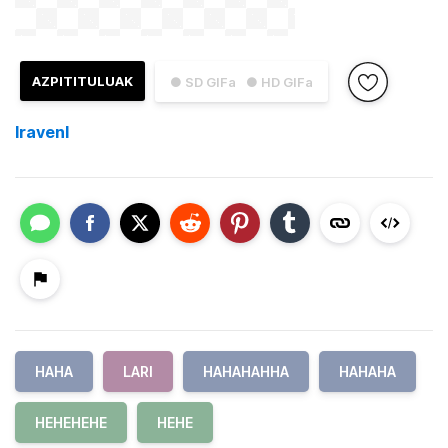
AZPITITULUAK
● SD GIFa
● HD GIFa
lravenl
HAHA
LARI
HAHAHAHHA
HAHAHA
HEHEHEHE
HEHE