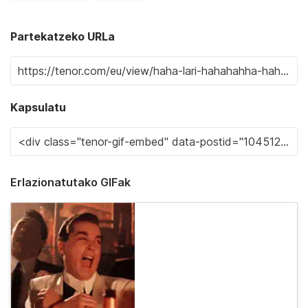
Partekatzeko URLa
Kapsulatu
Erlazionatutako GIFak