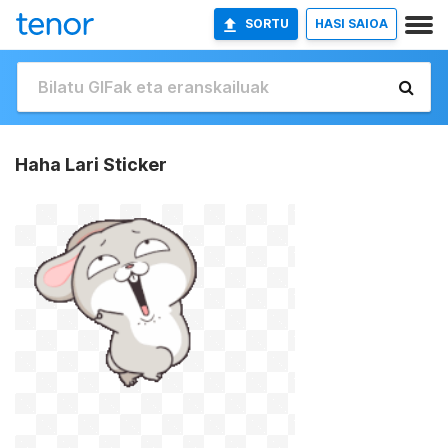
SORTU
HASI SAIOA
Haha Lari Sticker