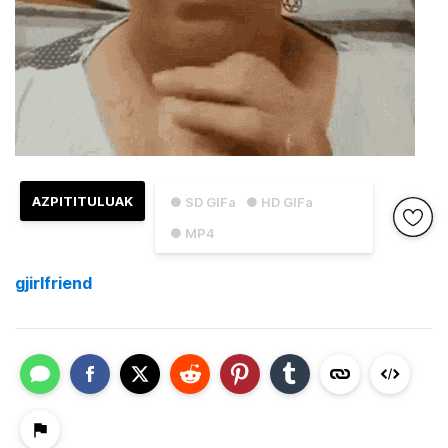
AZPITITULUAK
● SD GIFa
● HD GIFa
● MP4
gjirlfriend