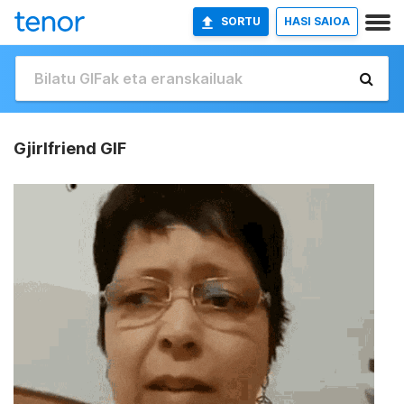
SORTU
HASI SAIOA
Gjirlfriend GIF