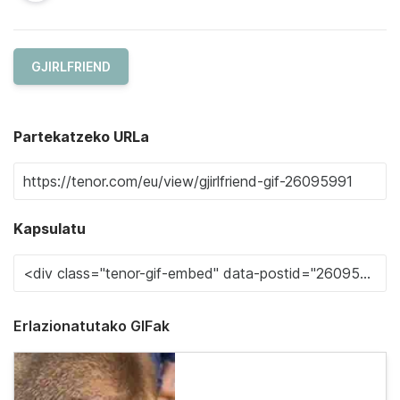
GJIRLFRIEND
Partekatzeko URLa
Kapsulatu
Erlazionatutako GIFak