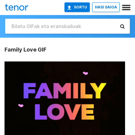
SORTU
HASI SAIOA
Family Love GIF