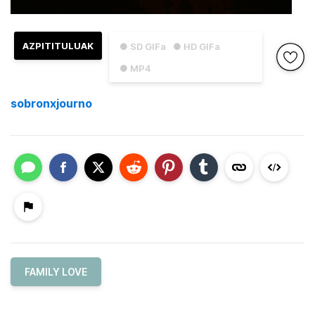
AZPITITULUAK
● SD GIFa
● HD GIFa
● MP4
sobronxjourno
FAMILY LOVE