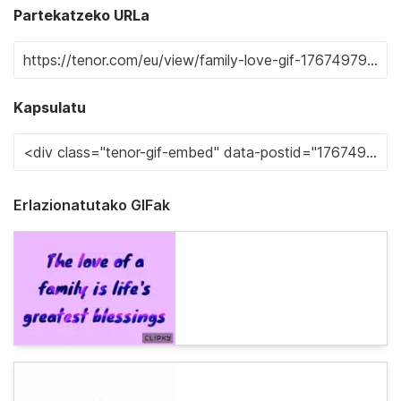
Partekatzeko URLa
Kapsulatu
Erlazionatutako GIFak