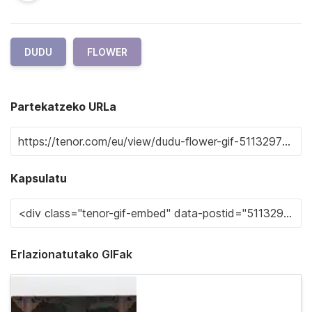
DUDU
FLOWER
Partekatzeko URLa
Kapsulatu
Erlazionatutako GIFak