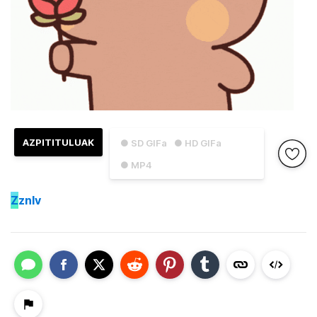
AZPITITULUAK
● SD GIFa
● HD GIFa
● MP4
Z
znlv