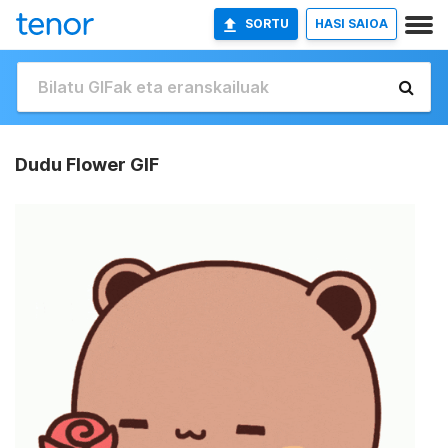
SORTU
HASI SAIOA
Dudu Flower GIF