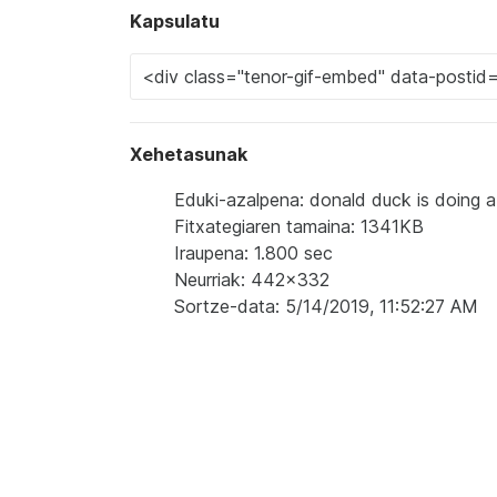
Kapsulatu
Xehetasunak
Eduki-azalpena: donald duck is doing 
Fitxategiaren tamaina: 1341KB
Iraupena: 1.800 sec
Neurriak: 442x332
Sortze-data: 5/14/2019, 11:52:27 AM