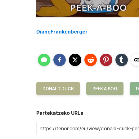
DianeFrankenberger
DONALD DUCK
PEEK A BOO
D
Partekatzeko URLa