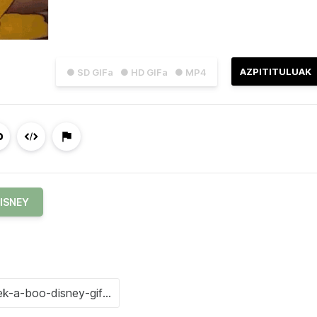
AZPITITULUAK
● SD GIFa
● HD GIFa
● MP4
ISNEY