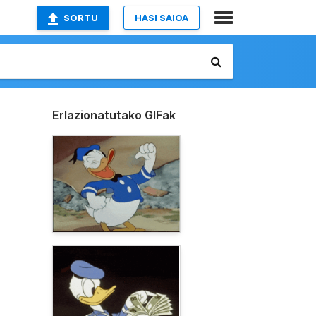
SORTU
HASI SAIOA
Erlazionatutako GIFak