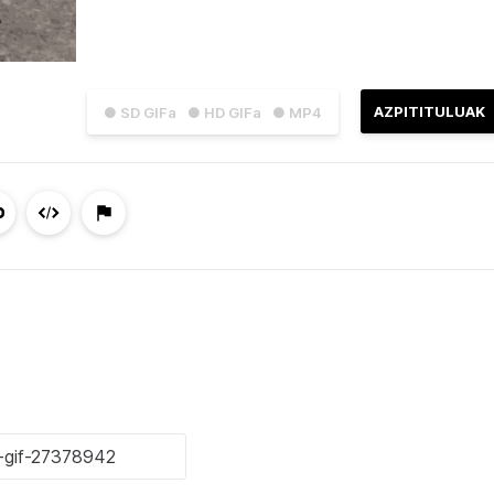
AZPITITULUAK
● SD GIFa
● HD GIFa
● MP4