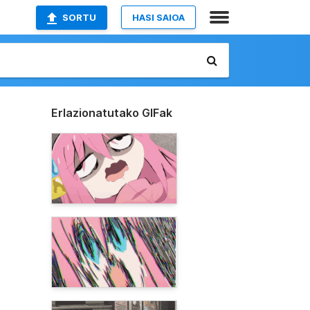
SORTU
HASI SAIOA
Erlazionatutako GIFak