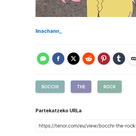
linachann_
BOCCHI
THE
ROCK
Partekatzeko URLa