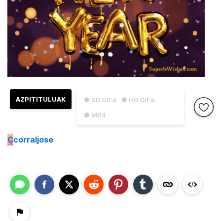
AZPITITULUAK
● SD GIFa
● HD GIFa
● MP4
C
corraljose