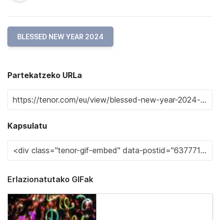
BLESSED NEW YEAR 2024
Partekatzeko URLa
Kapsulatu
Erlazionatutako GIFak