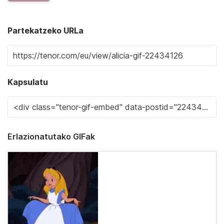
Partekatzeko URLa
Kapsulatu
Erlazionatutako GIFak