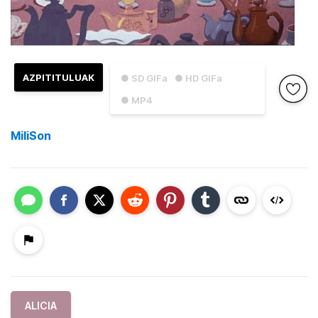
AZPITITULUAK
● SD GIFa
● HD GIFa
● MP4
MiliSon
ALICIA