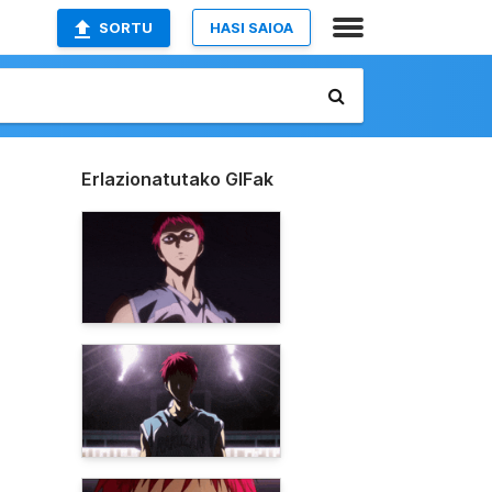
SORTU
HASI SAIOA
Erlazionatutako GIFak