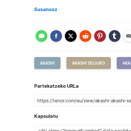
Susanooz
AKASHI
AKASHI SEIJURO
AKA
Partekatzeko URLa
Kapsulatu