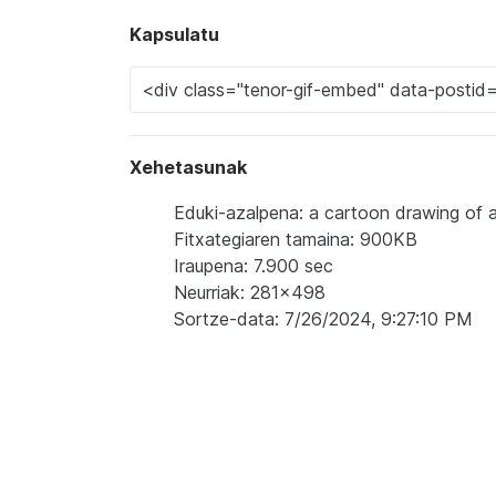
Kapsulatu
Xehetasunak
Eduki-azalpena: a cartoon drawing of 
Fitxategiaren tamaina: 900KB
Iraupena: 7.900 sec
Neurriak: 281x498
Sortze-data: 7/26/2024, 9:27:10 PM