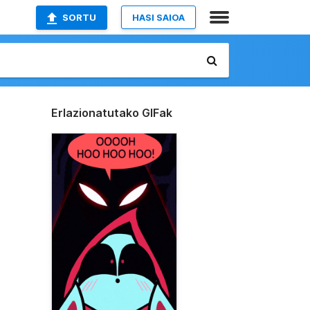
SORTU
HASI SAIOA
Erlazionatutako GIFak