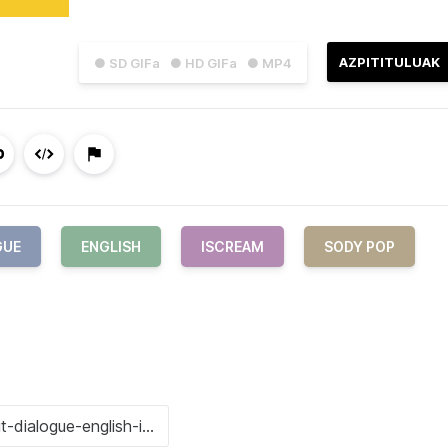
AZPITITULUAK
● SD GIFa
● HD GIFa
● MP4
GUE
ENGLISH
ISCREAM
SODY POP