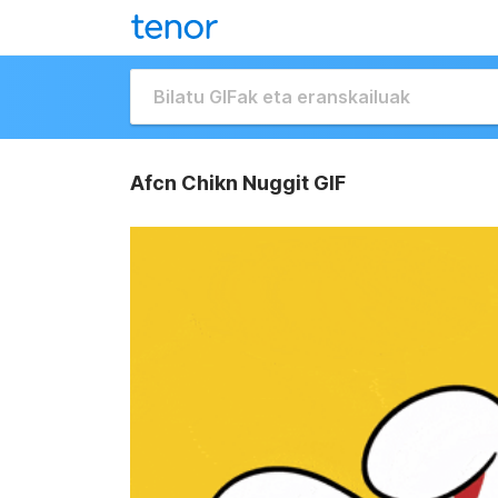
Afcn Chikn Nuggit GIF