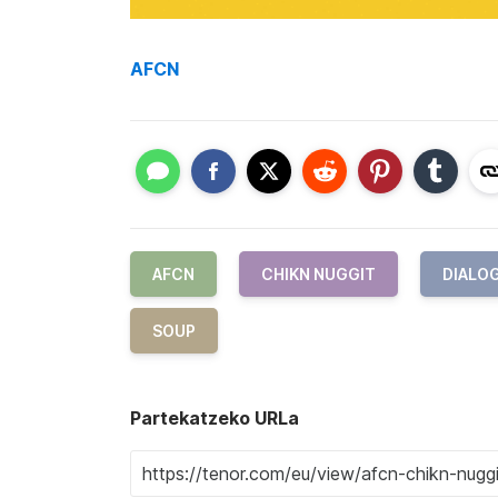
AFCN
AFCN
CHIKN NUGGIT
DIALO
SOUP
Partekatzeko URLa