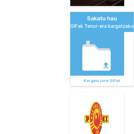
Sakatu hau
GIFak Tenor-era kargatzeko
Kargatu zure GIFak