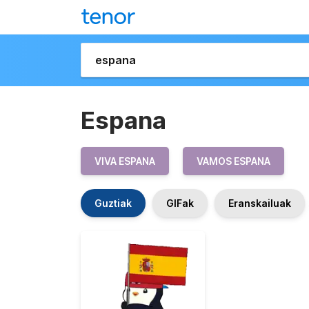
Espana
VIVA ESPANA
VAMOS ESPANA
Guztiak
GIFak
Eranskailuak