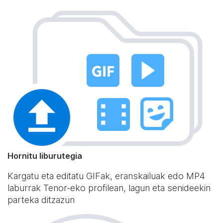
Hornitu liburutegia
Kargatu eta editatu GIFak, eranskailuak edo MP4
laburrak Tenor-eko profilean, lagun eta senideekin
parteka ditzazun