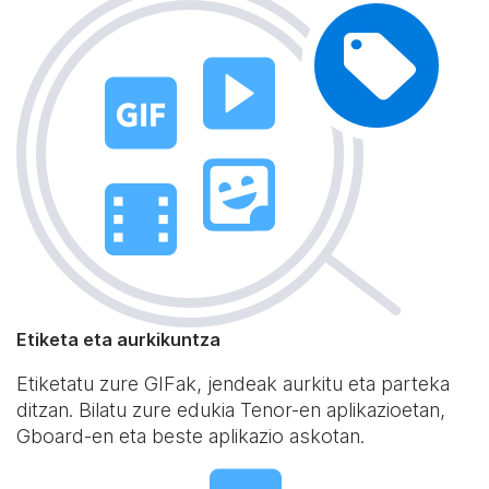
Etiketa eta aurkikuntza
Etiketatu zure GIFak, jendeak aurkitu eta parteka
ditzan. Bilatu zure edukia Tenor-en aplikazioetan,
Gboard-en eta beste aplikazio askotan.