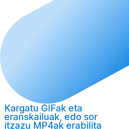
Kargatu
GIFak eta
eranskailuak, edo
sor
itzazu MP4ak erabilita