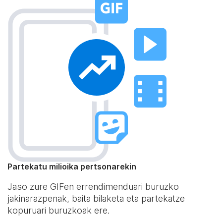
Partekatu milioika pertsonarekin
Jaso zure GIFen errendimenduari buruzko
jakinarazpenak, baita bilaketa eta partekatze
kopuruari buruzkoak ere.