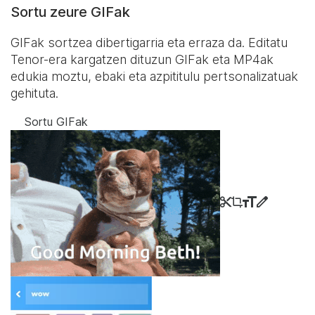
Sortu zeure GIFak
GIFak sortzea dibertigarria eta erraza da. Editatu
Tenor-era kargatzen dituzun GIFak eta MP4ak
edukia moztu, ebaki eta azpititulu pertsonalizatuak
gehituta.
Sortu GIFak