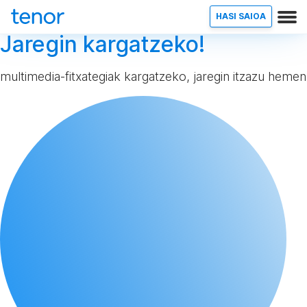
HASI SAIOA
Jaregin kargatzeko!
multimedia-fitxategiak kargatzeko, jaregin itzazu hemen