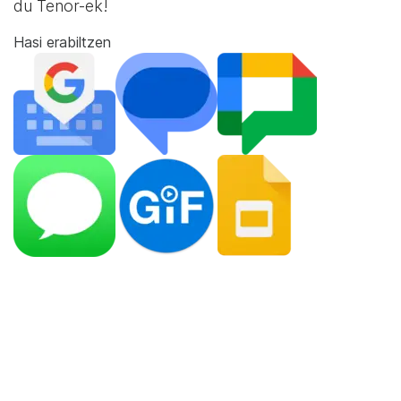
du Tenor-ek!
Hasi erabiltzen