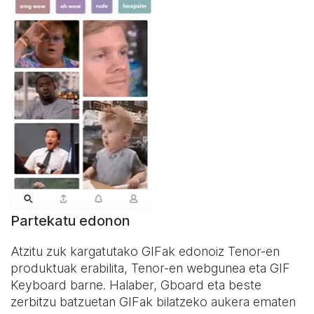
Partekatu edonon
Atzitu zuk kargatutako GIFak edonoiz Tenor-en
produktuak erabilita, Tenor-en webgunea eta
GIF
Keyboard
barne. Halaber, Gboard eta beste
zerbitzu batzuetan GIFak bilatzeko aukera ematen