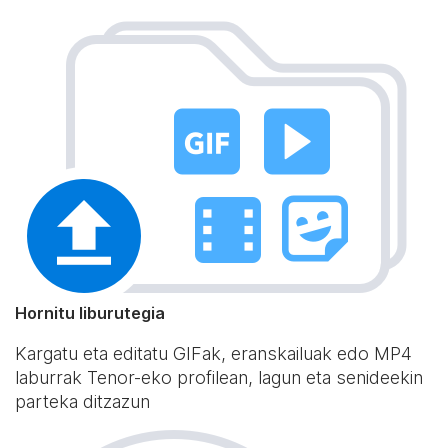
Hornitu liburutegia
Kargatu eta editatu GIFak, eranskailuak edo MP4
laburrak Tenor-eko profilean, lagun eta senideekin
parteka ditzazun