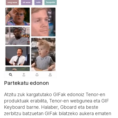
Partekatu edonon
Atzitu zuk kargatutako GIFak edonoiz Tenor-en
produktuak erabilita, Tenor-en webgunea eta
GIF
Keyboard
barne. Halaber, Gboard eta beste
zerbitzu batzuetan GIFak bilatzeko aukera ematen