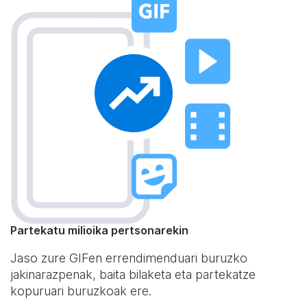
Partekatu milioika pertsonarekin
Jaso zure GIFen errendimenduari buruzko
jakinarazpenak, baita bilaketa eta partekatze
kopuruari buruzkoak ere.