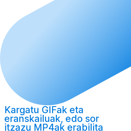
Kargatu
GIFak eta
eranskailuak, edo
sor
itzazu MP4ak erabilita