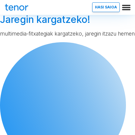
HASI SAIOA
Jaregin kargatzeko!
multimedia-fitxategiak kargatzeko, jaregin itzazu hemen