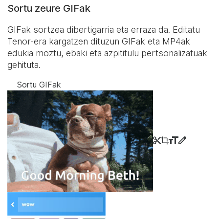
Sortu zeure GIFak
GIFak sortzea dibertigarria eta erraza da. Editatu
Tenor-era kargatzen dituzun GIFak eta MP4ak
edukia moztu, ebaki eta azpititulu pertsonalizatuak
gehituta.
Sortu GIFak