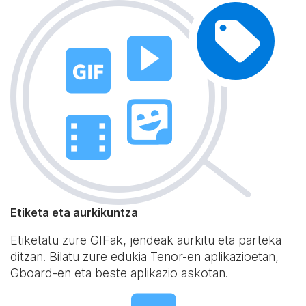
Etiketa eta aurkikuntza
Etiketatu zure GIFak, jendeak aurkitu eta parteka
ditzan. Bilatu zure edukia Tenor-en aplikazioetan,
Gboard-en eta beste aplikazio askotan.