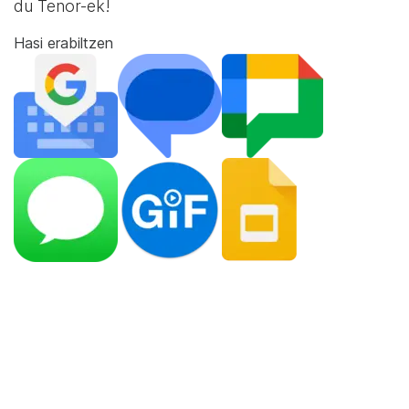
du Tenor-ek!
Hasi erabiltzen