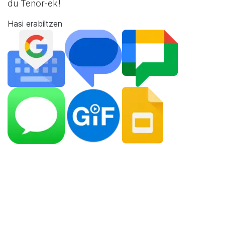
du Tenor-ek!
Hasi erabiltzen