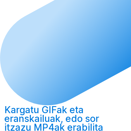
Kargatu
GIFak eta
eranskailuak, edo
sor
itzazu MP4ak erabilita