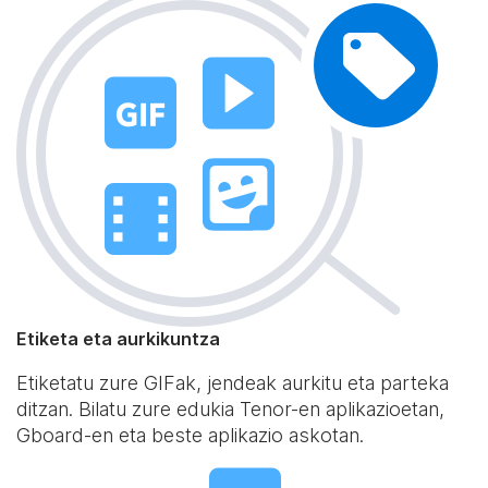
Etiketa eta aurkikuntza
Etiketatu zure GIFak, jendeak aurkitu eta parteka
ditzan. Bilatu zure edukia Tenor-en aplikazioetan,
Gboard-en eta beste aplikazio askotan.