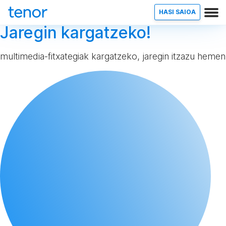
HASI SAIOA
Jaregin kargatzeko!
multimedia-fitxategiak kargatzeko, jaregin itzazu hemen