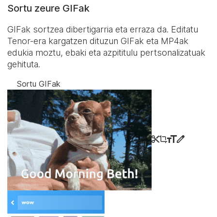
Sortu zeure GIFak
GIFak sortzea dibertigarria eta erraza da. Editatu
Tenor-era kargatzen dituzun GIFak eta MP4ak
edukia moztu, ebaki eta azpititulu pertsonalizatuak
gehituta.
Sortu GIFak