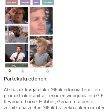
Partekatu edonon
Atzitu zuk kargatutako GIFak edonoiz Tenor-en
produktuak erabilita, Tenor-en webgunea eta
GIF
Keyboard
barne. Halaber, Gboard eta beste
zerbitzu batzuetan GIFak bilatzeko aukera ematen