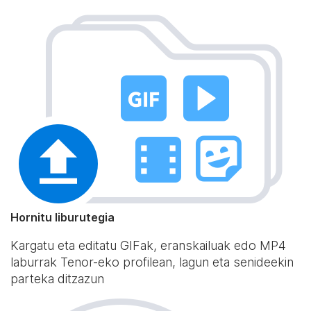
Hornitu liburutegia
Kargatu eta editatu GIFak, eranskailuak edo MP4
laburrak Tenor-eko profilean, lagun eta senideekin
parteka ditzazun