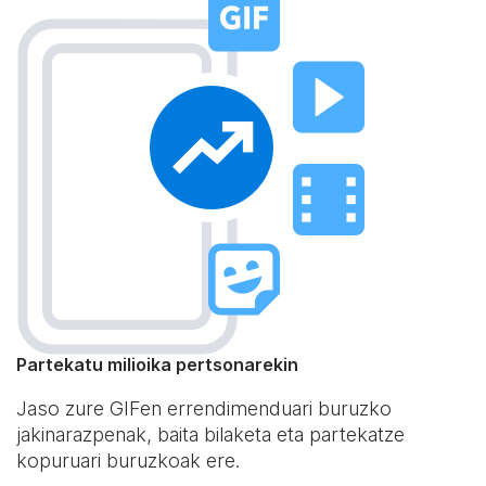
Partekatu milioika pertsonarekin
Jaso zure GIFen errendimenduari buruzko
jakinarazpenak, baita bilaketa eta partekatze
kopuruari buruzkoak ere.