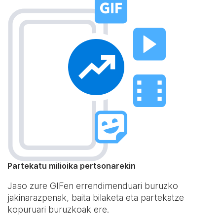
Partekatu milioika pertsonarekin
Jaso zure GIFen errendimenduari buruzko
jakinarazpenak, baita bilaketa eta partekatze
kopuruari buruzkoak ere.