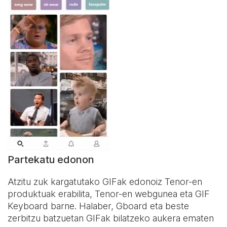
Partekatu edonon
Atzitu zuk kargatutako GIFak edonoiz Tenor-en
produktuak erabilita, Tenor-en webgunea eta
GIF
Keyboard
barne. Halaber, Gboard eta beste
zerbitzu batzuetan GIFak bilatzeko aukera ematen