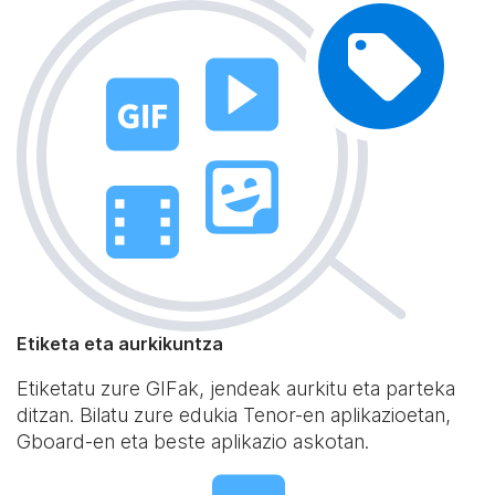
Etiketa eta aurkikuntza
Etiketatu zure GIFak, jendeak aurkitu eta parteka
ditzan. Bilatu zure edukia Tenor-en aplikazioetan,
Gboard-en eta beste aplikazio askotan.