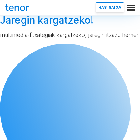
HASI SAIOA
Jaregin kargatzeko!
multimedia-fitxategiak kargatzeko, jaregin itzazu hemen