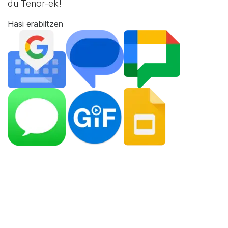
du Tenor-ek!
Hasi erabiltzen