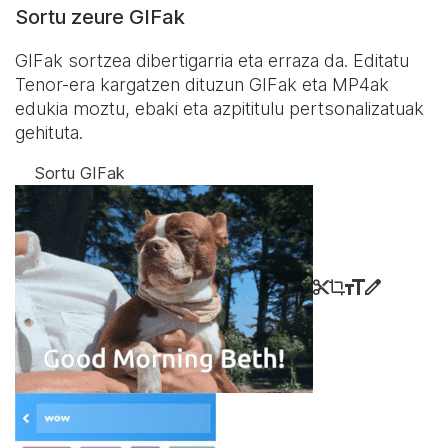
Sortu zeure GIFak
GIFak sortzea dibertigarria eta erraza da. Editatu
Tenor-era kargatzen dituzun GIFak eta MP4ak
edukia moztu, ebaki eta azpititulu pertsonalizatuak
gehituta.
Sortu GIFak