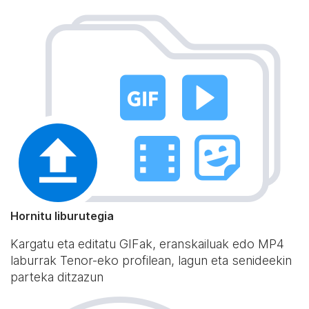
Hornitu liburutegia
Kargatu eta editatu GIFak, eranskailuak edo MP4
laburrak Tenor-eko profilean, lagun eta senideekin
parteka ditzazun