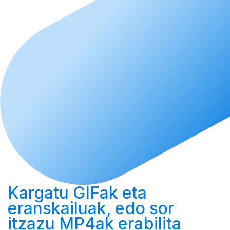
Kargatu
GIFak eta
eranskailuak, edo
sor
itzazu MP4ak erabilita