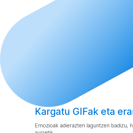
Kargatu
GIFak eta era
Emozioak adierazten laguntzen badizu, ha
aurretik.