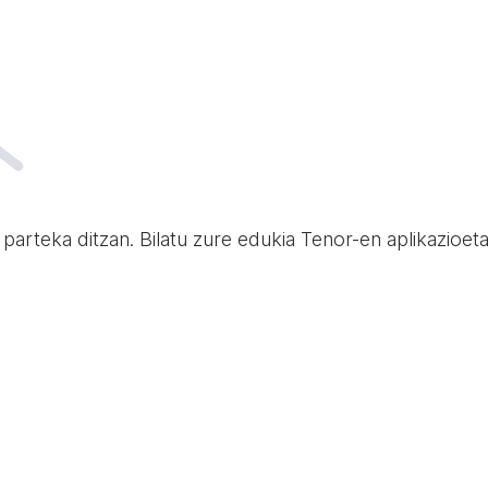
 parteka ditzan. Bilatu zure edukia Tenor-en aplikazioe