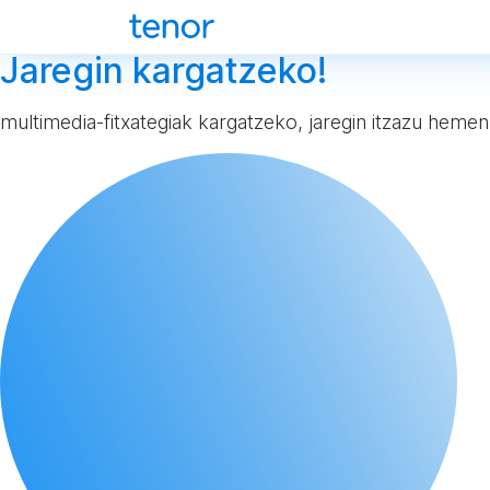
Jaregin kargatzeko!
multimedia-fitxategiak kargatzeko, jaregin itzazu hemen