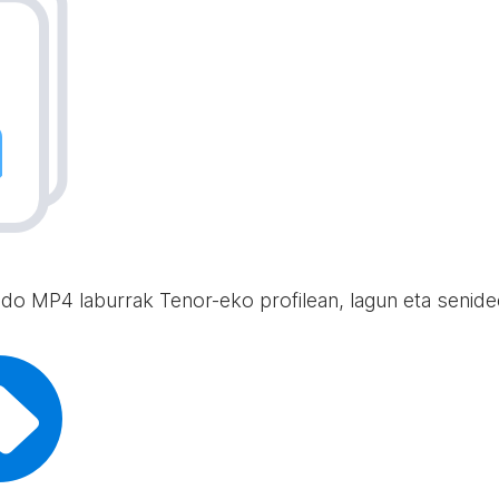
edo MP4 laburrak Tenor-eko profilean, lagun eta senide