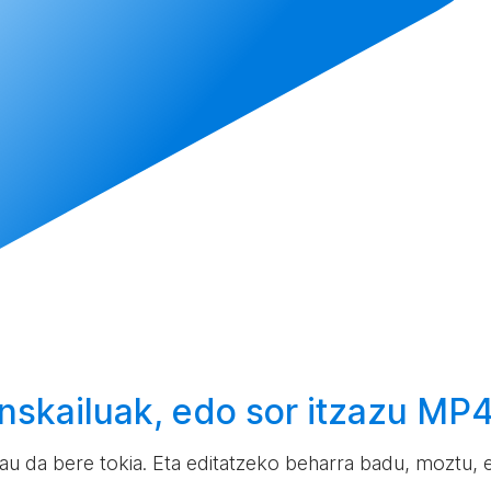
nskailuak, edo
sor
itzazu MP4a
u da bere tokia. Eta editatzeko beharra badu, moztu, eb