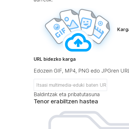
Karg
URL bidezko karga
Edozein GIF, MP4, PNG edo JPGren UR
Baldintzak eta pribatutasuna
Tenor erabiltzen hastea