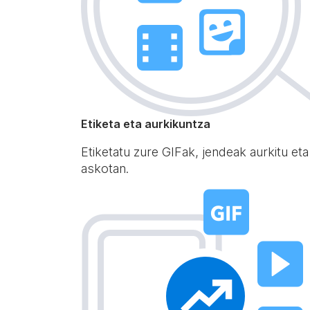
Etiketa eta aurkikuntza
Etiketatu zure GIFak, jendeak aurkitu eta
askotan.