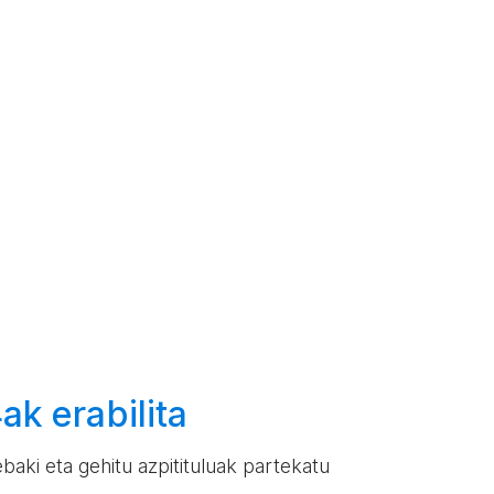
k erabilita
aki eta gehitu azpitituluak partekatu