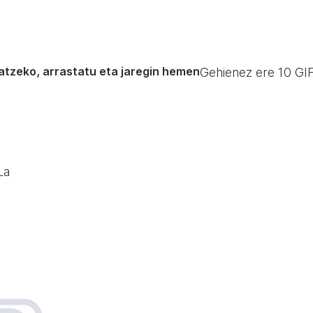
atzeko, arrastatu eta jaregin hemen
Gehienez ere
10
GIF
La