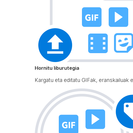
Hornitu liburutegia
Kargatu eta editatu GIFak, eranskailuak 