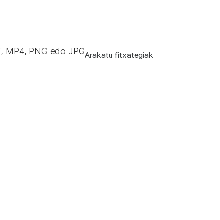
, MP4, PNG edo JPG
Arakatu fitxategiak