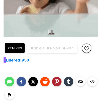
PEALKIRI
● SD GIF
● HD GIF
● MP4
E
Elliered1950