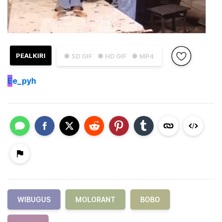
PEALKIRI
● SD GIF
● HD GIF
● MP4
E
e_pyh
WIBUGUS
MOLORANT
BOBO