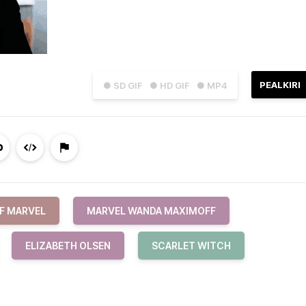
PEALKIRI
● SD GIF
● HD GIF
● MP4
F MARVEL
MARVEL WANDA MAXIMOFF
ELIZABETH OLSEN
SCARLET WITCH