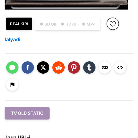
PEALKIRI
● SD GIF
● HD GIF
● MP4
lalyadi
TV OLD STATIC
Jaga URL-i