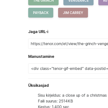
THE GRINCH
VENGEANCE
RE
PAYBACK
JIM CARREY
Jaga URL-i
Manustamine
Üksikasjad
Sisu kirjeldus: a close up of a christma
Faili suurus: 2514KB
Kestus: 1.400 sec