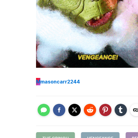
M
masoncarr2244