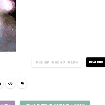
PEALKIRI
● SD GIF
● HD GIF
● MP4