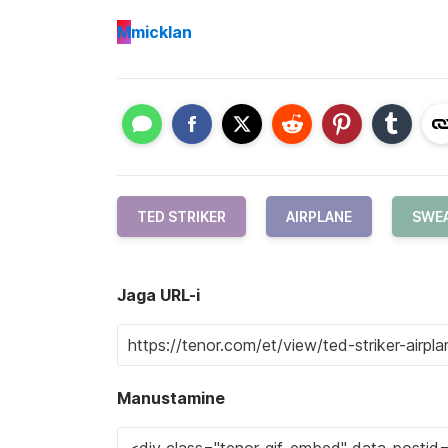
M
micklan
TED STRIKER
AIRPLANE
SWE
Jaga URL-i
Manustamine