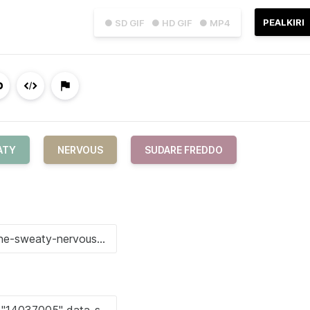
PEALKIRI
● SD GIF
● HD GIF
● MP4
ATY
NERVOUS
SUDARE FREDDO