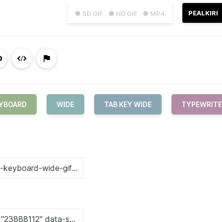
PEALKIRI
● SD GIF
● HD GIF
● MP4
YBOARD
WIDE
TAB KEY WIDE
TYPEWRITE