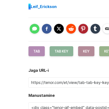
L
Leif_Erickson
TAB
TAB KEY
KEY
KE
Jaga URL-i
Manustamine