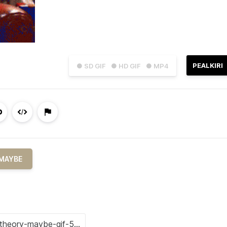
PEALKIRI
● SD GIF
● HD GIF
● MP4
MAYBE