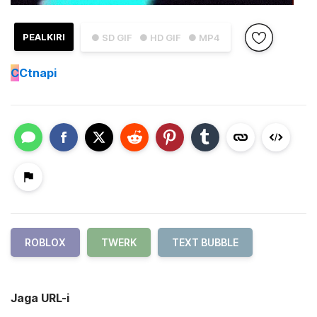
PEALKIRI
● SD GIF
● HD GIF
● MP4
C
Ctnapi
ROBLOX
TWERK
TEXT BUBBLE
Jaga URL-i