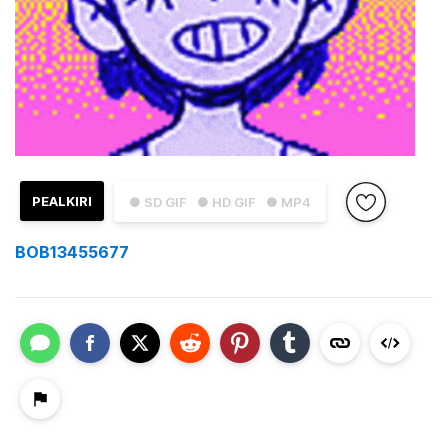
PEALKIRI
● SD GIF
● HD GIF
● MP4
BOB13455677