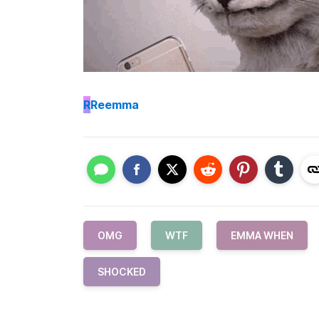
R
Reemma
OMG
WTF
EMMA WHEN
SHOCKED