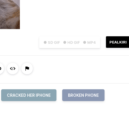
PEALKIRI
● SD GIF
● HD GIF
● MP4
CRACKED HER IPHONE
BROKEN PHONE