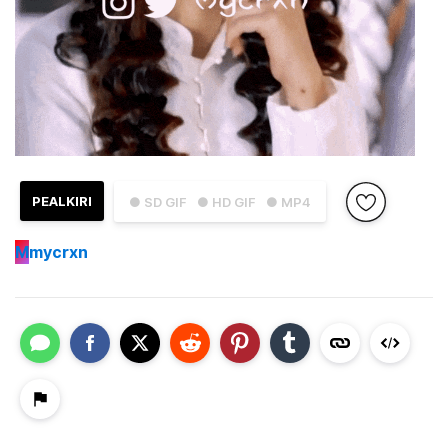
PEALKIRI
● SD GIF
● HD GIF
● MP4
M
mycrxn