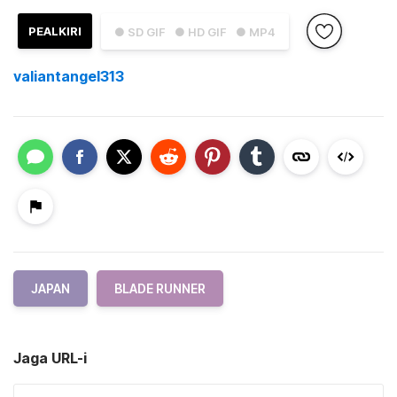
PEALKIRI
● SD GIF
● HD GIF
● MP4
valiantangel313
JAPAN
BLADE RUNNER
Jaga URL-i