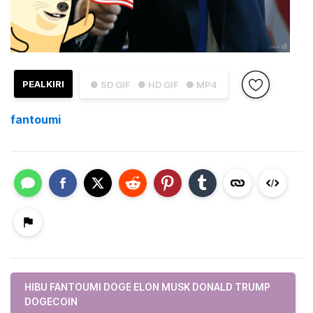
PEALKIRI
● SD GIF
● HD GIF
● MP4
fantoumi
HIBU FANTOUMI DOGE ELON MUSK DONALD TRUMP
DOGECOIN