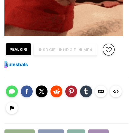
PEALKIRI
● SD GIF
● HD GIF
● MP4
J
julesbals