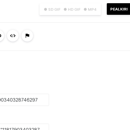
PEALKIRI
● SD GIF
● HD GIF
● MP4