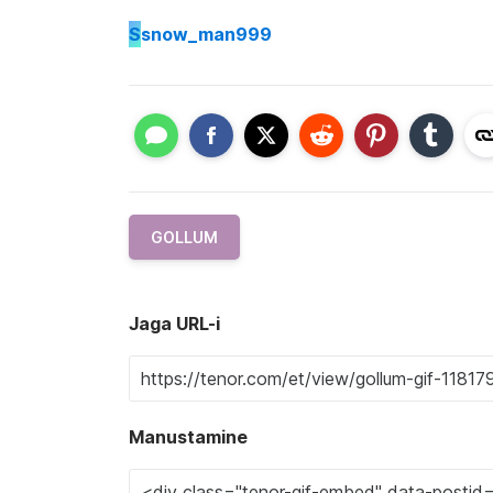
S
snow_man999
GOLLUM
Jaga URL-i
Manustamine