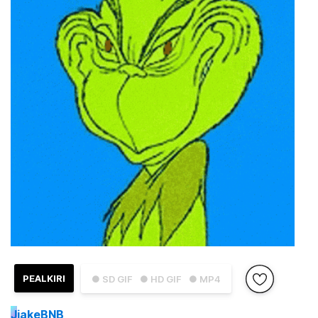
PEALKIRI
● SD GIF
● HD GIF
● MP4
J
jakeBNB