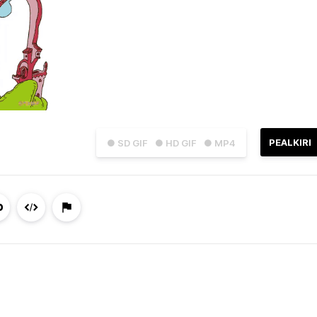
PEALKIRI
● SD GIF
● HD GIF
● MP4