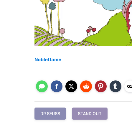
NobleDame
DR SEUSS
STAND OUT