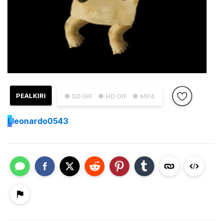
PEALKIRI
● SD GIF
● HD GIF
● MP4
L
leonardo0543