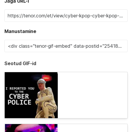
Jaga URL-i
Manustamine
Seotud GIF-id