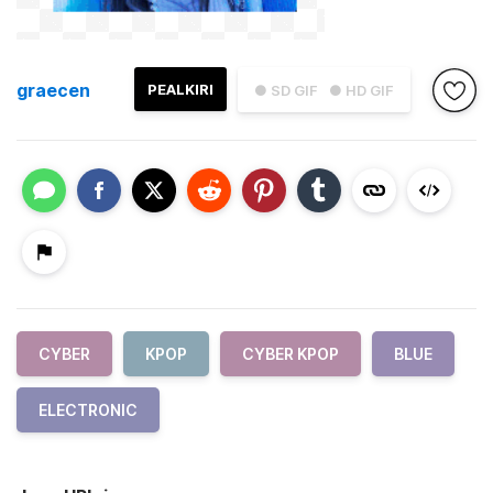
graecen
PEALKIRI
● SD GIF
● HD GIF
CYBER
KPOP
CYBER KPOP
BLUE
ELECTRONIC